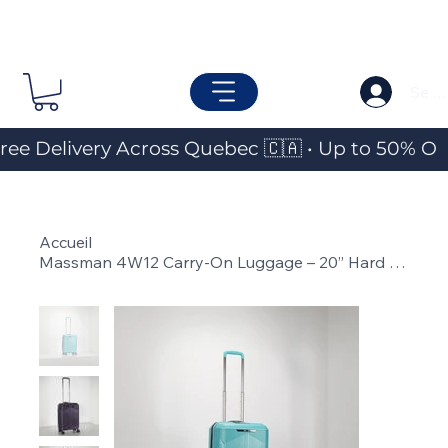
Se c
ree Delivery Across Quebec 🇨🇦 • Up to 50% OF
Accueil
>
Massman 4W12 Carry-On Luggage – 20” Hard Shell Spinner Suitcase