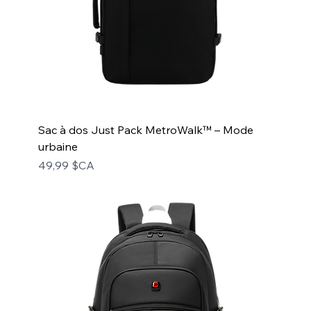
Sac à dos Just Pack MetroWalk™ – Mode
urbaine
Prix
49,99 $CA