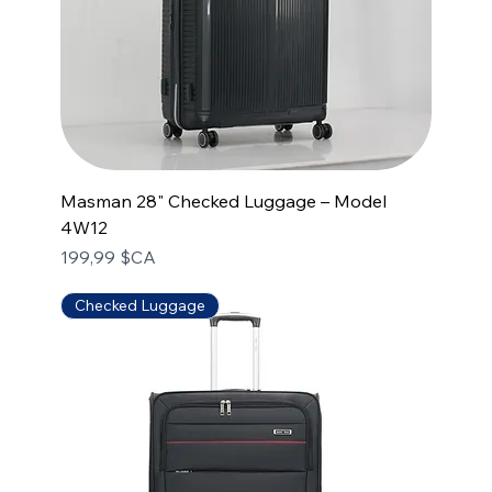
Masman 28" Checked Luggage – Model
4W12
Prix
199,99 $CA
Checked Luggage