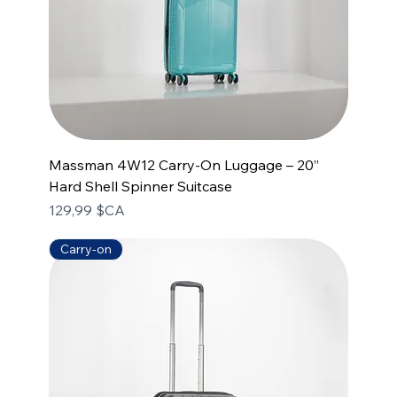
Massman 4W12 Carry-On Luggage – 20”
Hard Shell Spinner Suitcase
Prix
129,99 $CA
Carry-on