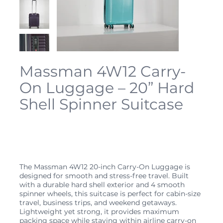
Massman 4W12 Carry-
On Luggage – 20” Hard
Shell Spinner Suitcase
SKU
4W12
SKU :
4W12
Prix
129,99 $CA
The Massman 4W12 20-inch Carry-On Luggage is
designed for smooth and stress-free travel. Built
with a durable hard shell exterior and 4 smooth
spinner wheels, this suitcase is perfect for cabin-size
travel, business trips, and weekend getaways.
Lightweight yet strong, it provides maximum
packing space while staying within airline carry-on