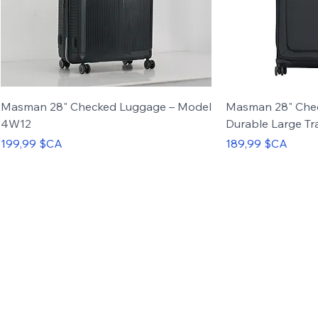
Masman 28" Checked Luggage – Model
Masman 28" Che
4W12
Durable Large Tr
Prix
Prix
199,99 $CA
189,99 $CA
Carry-on
Set of 3
Carry-on
Set of 4
Up to 50%