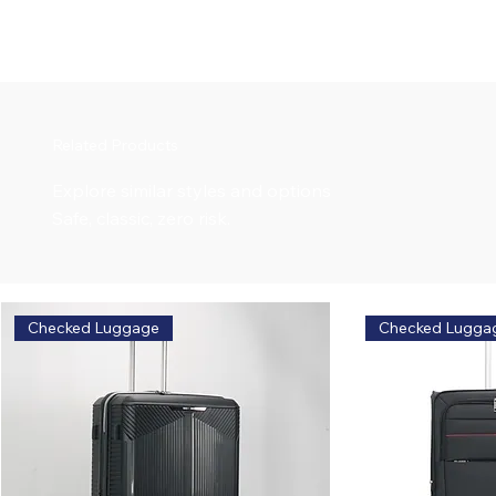
Related Products
Explore similar styles and options
Safe, classic, zero risk.
Checked Luggage
Checked Lugga