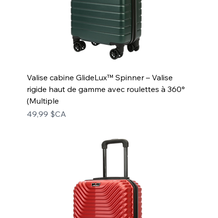
Valise cabine GlideLux™ Spinner – Valise
rigide haut de gamme avec roulettes à 360°
(Multiple
Prix
49,99 $CA