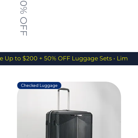
50% OFF
e Up to $200 + 50% OFF Luggage Sets • Limited
Checked Luggage