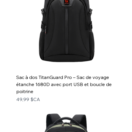
Sac à dos TitanGuard Pro – Sac de voyage
étanche 1680D avec port USB et boucle de
poitrine
Prix
49,99 $CA