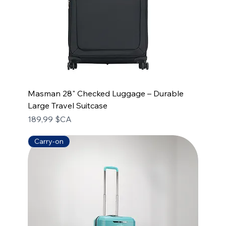
Masman 28" Checked Luggage – Durable
Large Travel Suitcase
Prix
189,99 $CA
Carry-on