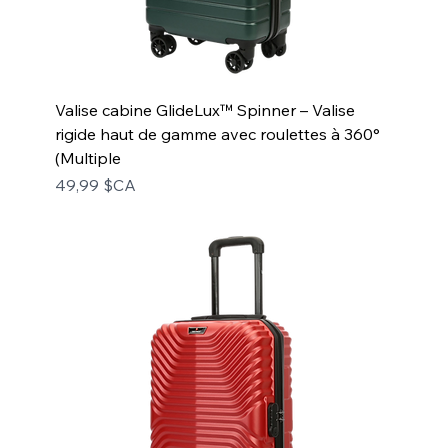
Valise cabine GlideLux™ Spinner – Valise
rigide haut de gamme avec roulettes à 360°
(Multiple
Prix
49,99 $CA