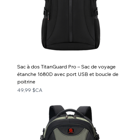
Sac à dos TitanGuard Pro – Sac de voyage
étanche 1680D avec port USB et boucle de
poitrine
Prix
49,99 $CA