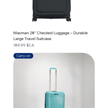
Masman 28" Checked Luggage – Durable
Large Travel Suitcase
Prix
189,99 $CA
Carry-on