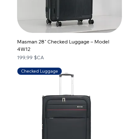
Masman 28" Checked Luggage – Model
4W12
Prix
199,99 $CA
Checked Luggage