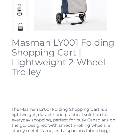
Masman LY001 Folding
Shopping Cart |
Lightweight 2-Wheel
Trolley
SKU
LY001
SKU :
LY001
Prix
49,99 $CA
The Masman LY001 Folding Shopping Cart is a
lightweight, durable, and practical solution for
everyday shopping, perfect for busy Canadians on
the go. Designed with smooth-rolling wheels, a
sturdy metal frame, and a spacious fabric bag, it