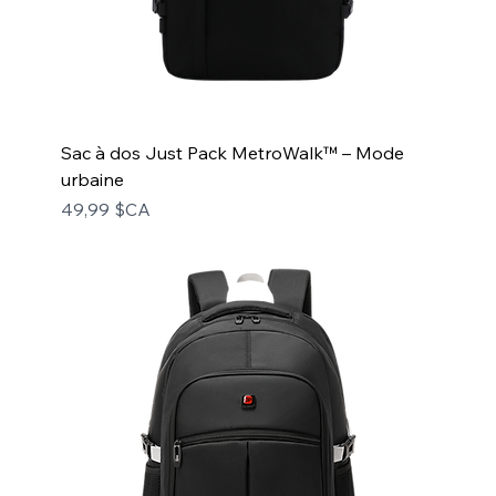
Sac à dos Just Pack MetroWalk™ – Mode
urbaine
Prix
49,99 $CA