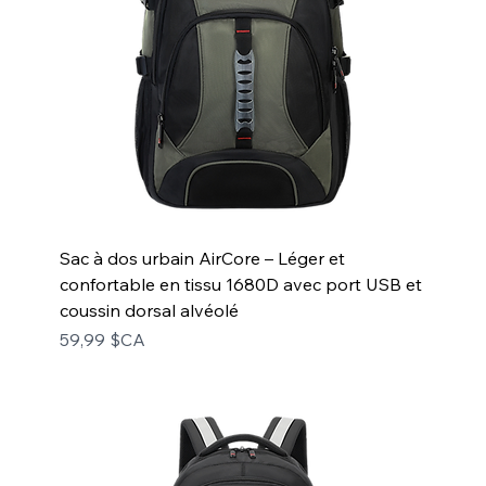
Sac à dos urbain AirCore – Léger et
confortable en tissu 1680D avec port USB et
coussin dorsal alvéolé
Prix
59,99 $CA