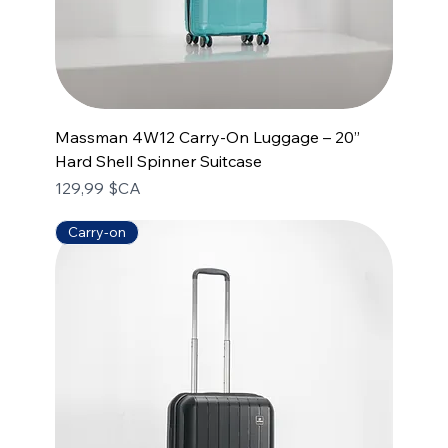
Massman 4W12 Carry-On Luggage – 20”
Hard Shell Spinner Suitcase
Prix
129,99 $CA
Carry-on