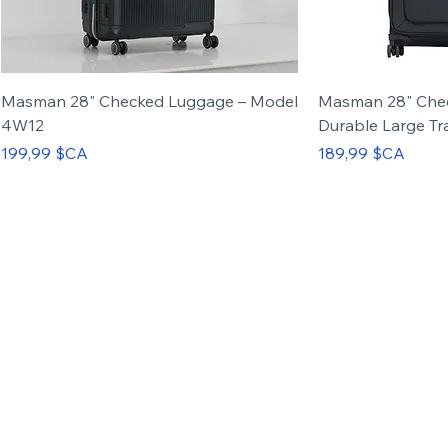
Masman 28" Checked Luggage – Model
Masman 28" Che
4W12
Durable Large Tr
Prix
Prix
199,99 $CA
189,99 $CA
Carry-on
Set of 3
Carry-on
Set of 4
Up to 50%
OFF