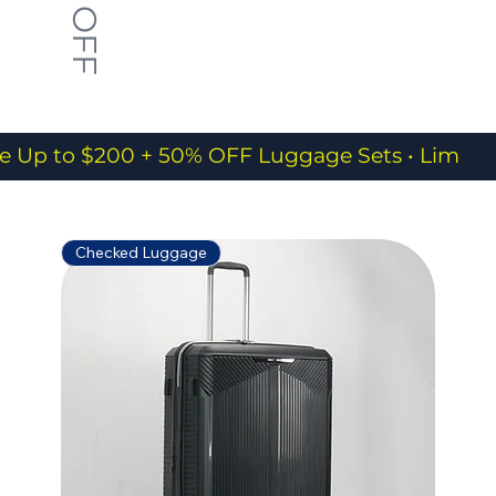
50% OFF
e Up to $200 + 50% OFF Luggage Sets • Limited
Checked Luggage