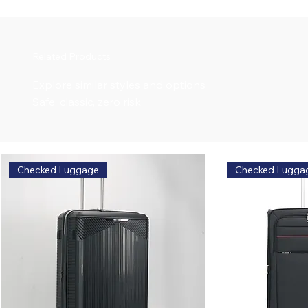
Related Products
Explore similar styles and options
Safe, classic, zero risk.
Checked Luggage
Checked Lugga