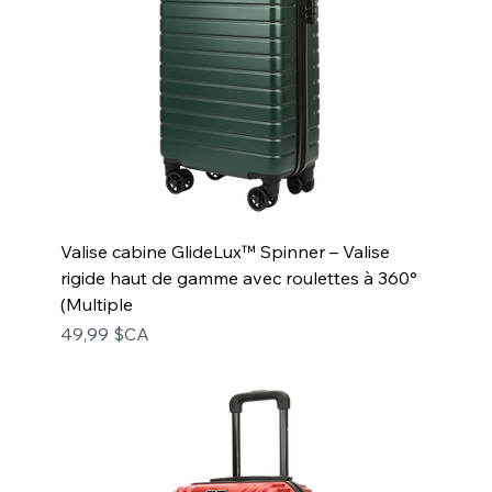
Valise cabine GlideLux™ Spinner – Valise
rigide haut de gamme avec roulettes à 360°
(Multiple
Prix
49,99 $CA