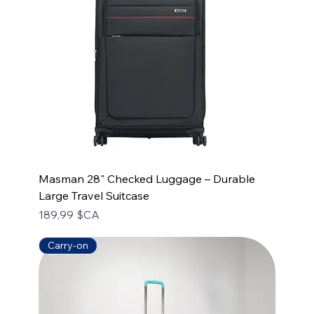
Masman 28" Checked Luggage – Durable
Large Travel Suitcase
Prix
189,99 $CA
Carry-on