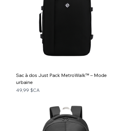
Sac à dos Just Pack MetroWalk™ – Mode
urbaine
Prix
49,99 $CA