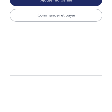
Ajouter au panier
Commander et payer
Available Sizes
20”
– Compact, ideal for short trips
26”
– Medium checked luggage
28”
– Large checked luggage
32”
– Extra-large capacity for extended travel
(Each size sold separately)
Airline Compatibility
Care & Maintenance
Refund & Return Policy