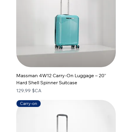
Massman 4W12 Carry-On Luggage – 20”
Hard Shell Spinner Suitcase
Prix
129,99 $CA
Carry-on