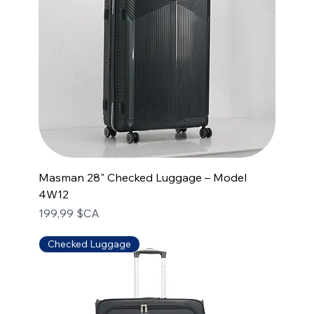
Masman 28" Checked Luggage – Model
4W12
Prix
199,99 $CA
Checked Luggage