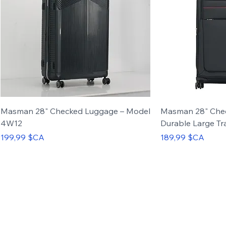
Masman 28" Checked Luggage – Model
Masman 28" Che
4W12
Durable Large Tr
Prix
Prix
199,99 $CA
189,99 $CA
Carry-on
Set of 3
Carry-on
Set of 4