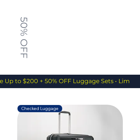
50% OFF
e Up to $200 + 50% OFF Luggage Sets • Limited
Checked Luggage