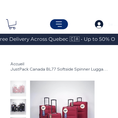
Se c
ree Delivery Across Quebec 🇨🇦 • Up to 50% OF
Accueil
>
JustPack Canada BL77 Softside Spinner Luggage (Individual Piece)