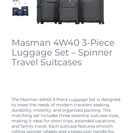
Masman 4W40 3-Piece
Luggage Set – Spinner
Travel Suitcases
SKU
4W40
SKU :
4W40
Prix
Prix
499,98 $CA
249,99 $CA
d’origine
promotionnel
The Masman 4W40 3-Piece Luggage Set is designed
to meet the needs of modern travelers seeking
durability, mobility, and organized packing. This
matching set includes three essential suitcase sizes,
making it ideal for short trips, extended vacations,
and family travel. Each suitcase features smooth-
rolling spinner wheels and a telescopic handle for