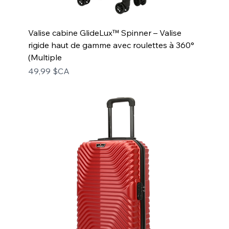
Valise cabine GlideLux™ Spinner – Valise
rigide haut de gamme avec roulettes à 360°
(Multiple
Prix
49,99 $CA