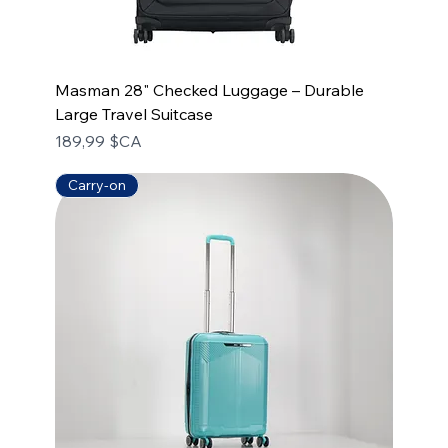
Masman 28" Checked Luggage – Durable
Large Travel Suitcase
Prix
189,99 $CA
Carry-on