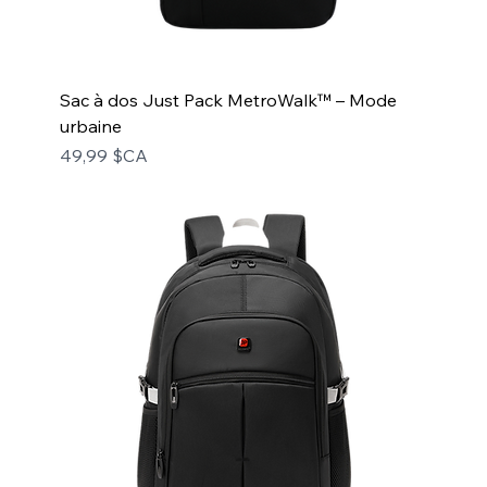
Sac à dos Just Pack MetroWalk™ – Mode
urbaine
Prix
49,99 $CA