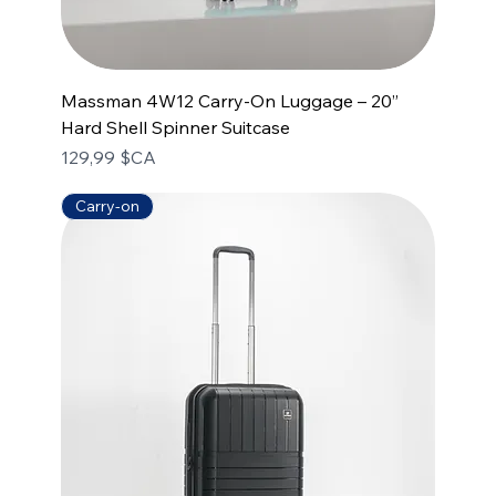
Massman 4W12 Carry-On Luggage – 20”
Hard Shell Spinner Suitcase
Prix
129,99 $CA
Carry-on