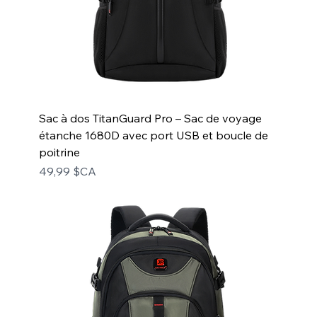
Sac à dos TitanGuard Pro – Sac de voyage
étanche 1680D avec port USB et boucle de
poitrine
Prix
49,99 $CA