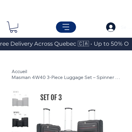
Se c
ree Delivery Across Quebec 🇨🇦 • Up to 50% OF
Accueil
>
Masman 4W40 3-Piece Luggage Set – Spinner Travel Suitcases