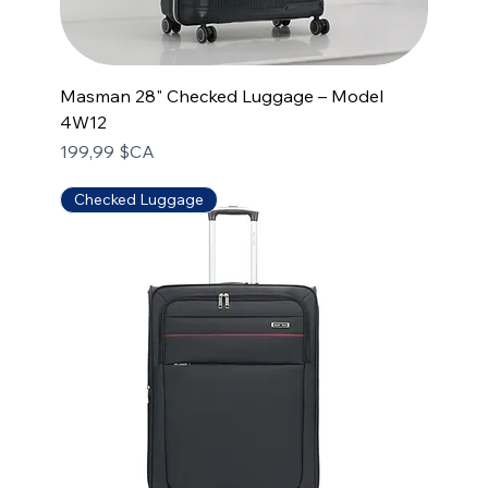
Masman 28" Checked Luggage – Model
4W12
Prix
199,99 $CA
Checked Luggage