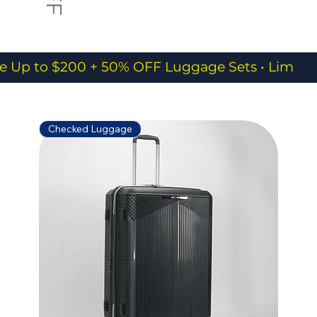
e Up to $200 + 50% OFF Luggage Sets • Limited
Checked Luggage