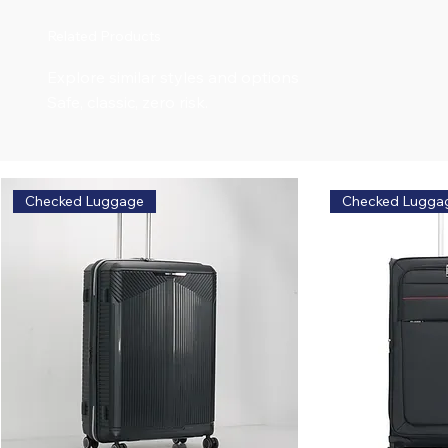
Related Products
Explore similar styles and options
Safe, classic, zero risk.
Checked Luggage
Checked Lugga