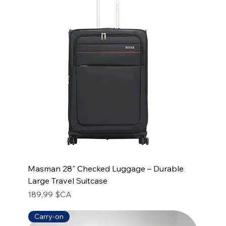
Masman 28" Checked Luggage – Durable
Large Travel Suitcase
Prix
189,99 $CA
Carry-on