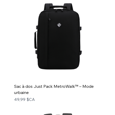
Sac à dos Just Pack MetroWalk™ – Mode
urbaine
Prix
49,99 $CA