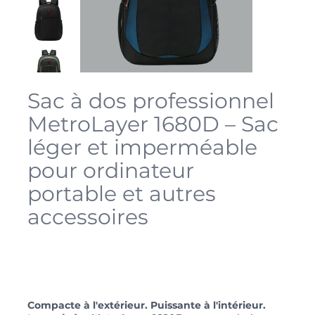
Sac à dos professionnel
MetroLayer 1680D – Sac
léger et imperméable
pour ordinateur
portable et autres
accessoires
SKU
8821
SKU :
8821
Prix
29,99 $CA
Compacte à l'extérieur. Puissante à l'intérieur.