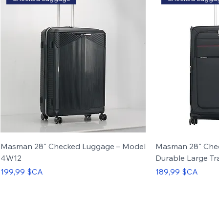
Masman 28" Checked Luggage – Model
Masman 28" Che
4W12
Durable Large Tr
Prix
Prix
199,99 $CA
189,99 $CA
Carry-on
Set of 3
Carry-on
Set of 4