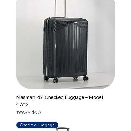
Masman 28" Checked Luggage – Model
4W12
Prix
199,99 $CA
Checked Luggage