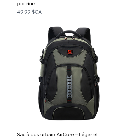
poitrine
Prix
49,99 $CA
Sac à dos urbain AirCore – Léger et