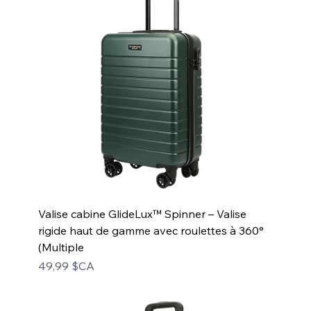
Valise cabine GlideLux™ Spinner – Valise
rigide haut de gamme avec roulettes à 360°
(Multiple
Prix
49,99 $CA