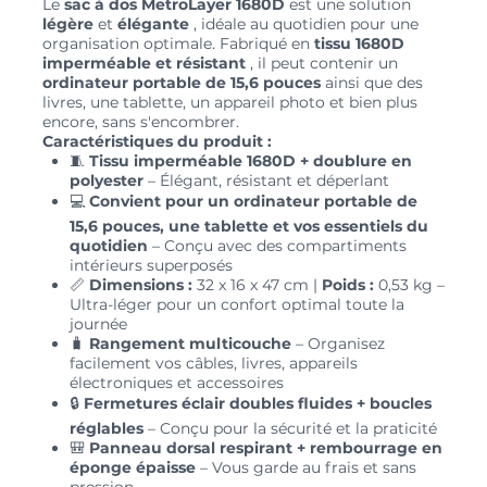
Le
sac à dos MetroLayer 1680D
est une solution
légère
et
élégante
, idéale au quotidien pour une
organisation optimale. Fabriqué en
tissu 1680D
imperméable et résistant
, il peut contenir un
ordinateur portable de 15,6 pouces
ainsi que des
livres, une tablette, un appareil photo et bien plus
encore, sans s'encombrer.
Caractéristiques du produit :
🧵
Tissu imperméable 1680D + doublure en
polyester
– Élégant, résistant et déperlant
💻
Convient pour un ordinateur portable de
15,6 pouces, une tablette et vos essentiels du
quotidien
– Conçu avec des compartiments
intérieurs superposés
📏
Dimensions :
32 x 16 x 47 cm |
Poids :
0,53 kg –
Ultra-léger pour un confort optimal toute la
journée
🧳
Rangement multicouche
– Organisez
facilement vos câbles, livres, appareils
électroniques et accessoires
🔒
Fermetures éclair doubles fluides + boucles
réglables
– Conçu pour la sécurité et la praticité
🎒
Panneau dorsal respirant + rembourrage en
éponge épaisse
– Vous garde au frais et sans