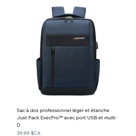
Sac à dos professionnel léger et étanche
Just Pack ExecPro™ avec port USB et multi-
D
Prix
39,99 $CA