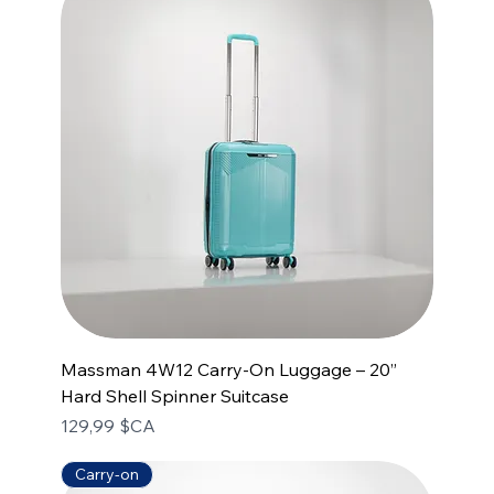
Massman 4W12 Carry-On Luggage – 20”
Hard Shell Spinner Suitcase
Prix
129,99 $CA
Carry-on