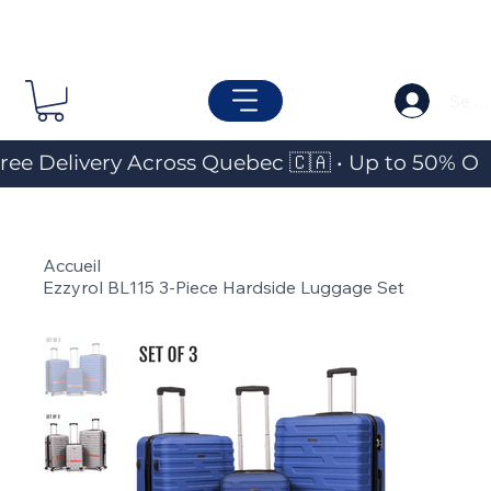
Se c
ree Delivery Across Quebec 🇨🇦 • Up to 50% OF
Accueil
>
Ezzyrol BL115 3-Piece Hardside Luggage Set