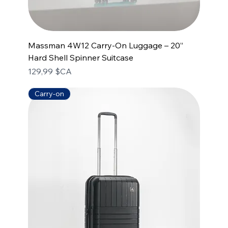
Massman 4W12 Carry-On Luggage – 20”
Hard Shell Spinner Suitcase
Prix
129,99 $CA
Carry-on