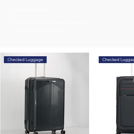
Related Products
Explore similar styles and options
Safe, classic, zero risk.
Checked Luggage
Checked Lugga