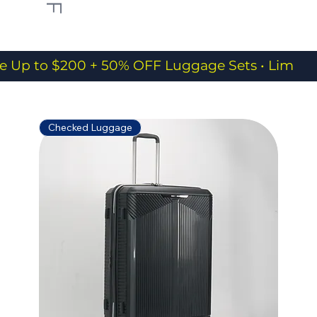
e Up to $200 + 50% OFF Luggage Sets • Limited
Checked Luggage