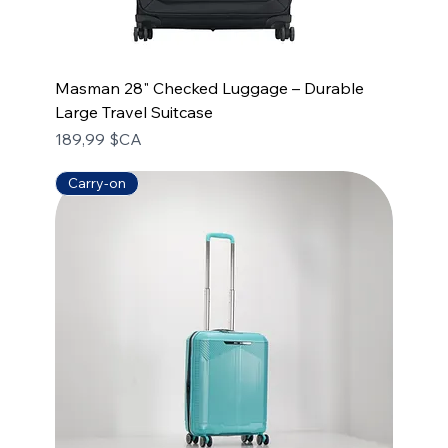
Masman 28" Checked Luggage – Durable
Large Travel Suitcase
Prix
189,99 $CA
Carry-on