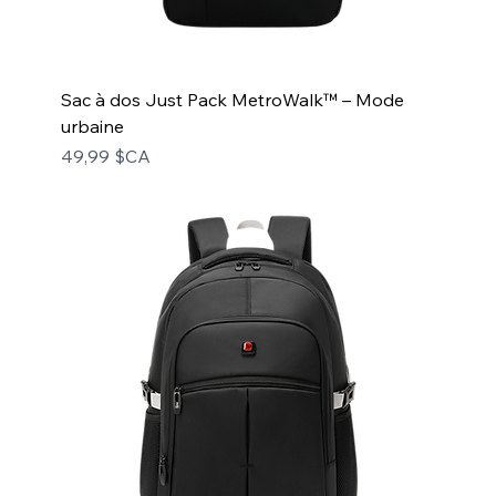
Sac à dos Just Pack MetroWalk™ – Mode
urbaine
Prix
49,99 $CA