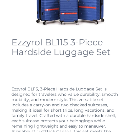
Ezzyrol BL115 3-Piece
Hardside Luggage Set
SKU
BL115-SET3
SKU :
BL115-
SET3
Prix
234,99 $CA
Ezzyrol BL115, 3-Piece Hardside Luggage Set is
designed for travelers who value durability, smooth
mobility, and modern style. This versatile set
includes a carry-on and two checked suitcases,
making it ideal for short trips, long vacations, and
family travel. Crafted with a durable hardside shell,
each suitcase protects your belongings while
remaining lightweight and easy to maneuver.
Available at JustPack Canada, this set meets the