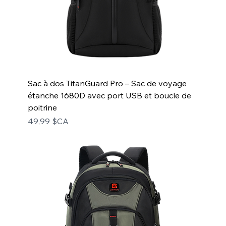
Sac à dos TitanGuard Pro – Sac de voyage
étanche 1680D avec port USB et boucle de
poitrine
Prix
49,99 $CA