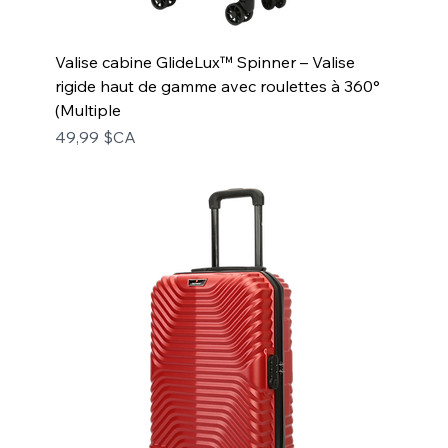
Valise cabine GlideLux™ Spinner – Valise
rigide haut de gamme avec roulettes à 360°
(Multiple
Prix
49,99 $CA