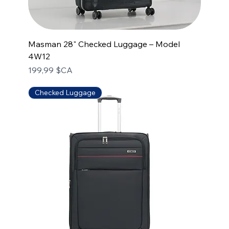
Masman 28" Checked Luggage – Model
4W12
Prix
199,99 $CA
Checked Luggage