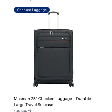
Checked Luggage
Masman 28" Checked Luggage – Durable
Large Travel Suitcase
Price
189,99C$