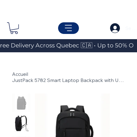
Se c
ree Delivery Across Quebec 🇨🇦 • Up to 50% OF
Accueil
>
JustPack 5782 Smart Laptop Backpack with USB Charging Port