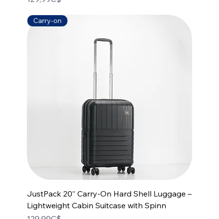
Carry-on
JustPack 20” Carry-On Hard Shell Luggage –
Lightweight Cabin Suitcase with Spinn
Price
129,99C$