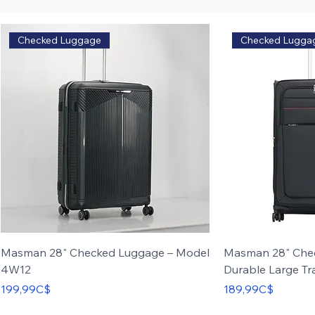
Checked Luggage
Checked Lugga
Masman 28" Checked Luggage – Model
Masman 28" Che
4W12
Durable Large Tr
Price
Price
199,99C$
189,99C$
Carry-on
Set of 3
Carry-on
Set of 4