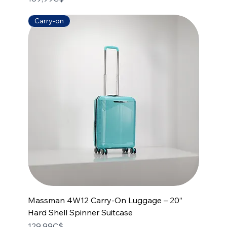
Carry-on
Massman 4W12 Carry-On Luggage – 20”
Hard Shell Spinner Suitcase
Price
129,99C$