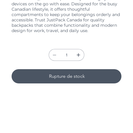
devices on the go with ease. Designed for the busy
Canadian lifestyle, it offers thoughtful
compartments to keep your belongings orderly and
accessible. Trust JustPack Canada for quality
backpacks that combine functionality and modern
design for work, travel, and daily use.
Quantité
Rupture de stock
Specifications & Capacity
Fits laptops up to
15.6 inches
Approx. size:
40 × 30 × 15 cm
Lightweight and durable structure
Reinforced top handle and padded back panel