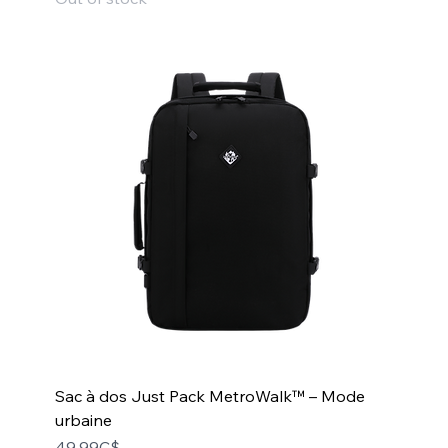
Sac à dos Just Pack MetroWalk™ – Mode
urbaine
Price
49,99C$