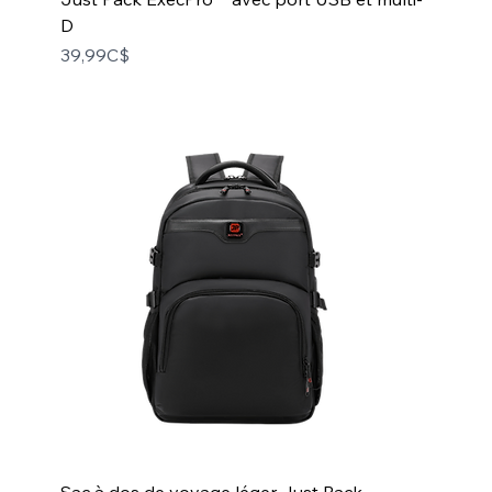
D
Price
39,99C$