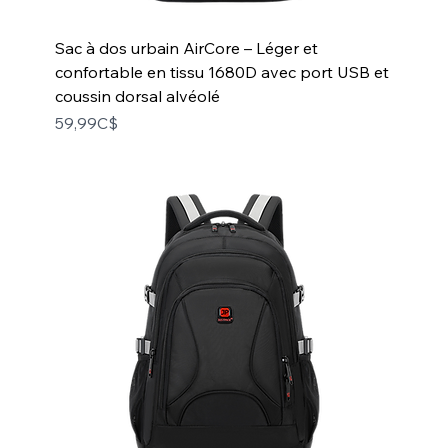
Sac à dos urbain AirCore – Léger et
confortable en tissu 1680D avec port USB et
coussin dorsal alvéolé
Price
59,99C$