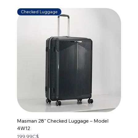
Checked Luggage
Masman 28" Checked Luggage – Model
4W12
Price
199,99C$