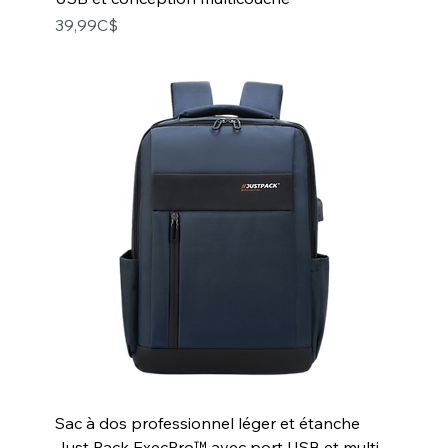
Price
39,99C$
Sac à dos professionnel léger et étanche
Just Pack ExecPro™ avec port USB et multi-