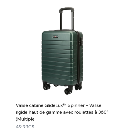
Valise cabine GlideLux™ Spinner – Valise
rigide haut de gamme avec roulettes à 360°
(Multiple
Price
49,99C$