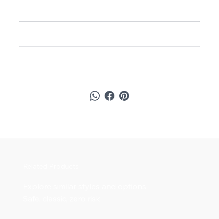
Ideal for work, school, and travel
Care & Maintenance
Refund Policy
Related Products
Explore similar styles and options
Safe, classic, zero risk.