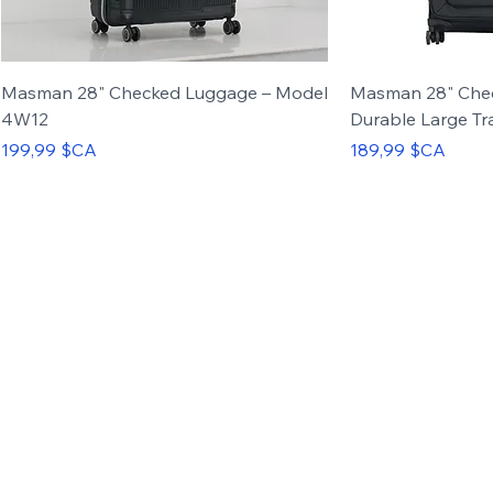
Masman 28" Checked Luggage – Model
Masman 28" Che
4W12
Durable Large Tr
Prix
Prix
199,99 $CA
189,99 $CA
Carry-on
Set of 3
Carry-on
Set of 4
Up to 50%
OFF