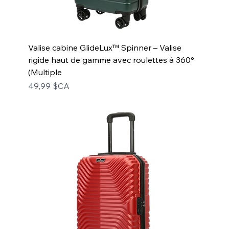
Valise cabine GlideLux™ Spinner – Valise
rigide haut de gamme avec roulettes à 360°
(Multiple
Prix
49,99 $CA