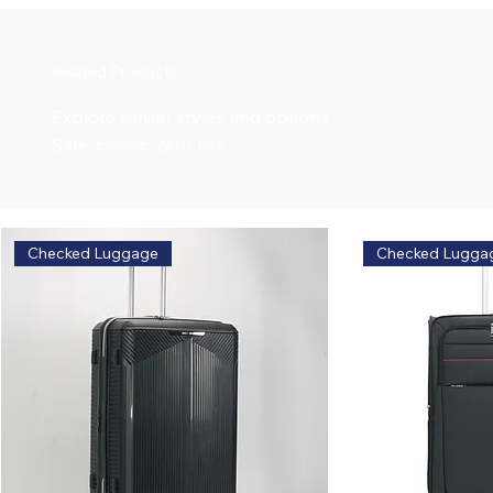
Related Products
Explore similar styles and options
Safe, classic, zero risk.
Checked Luggage
Checked Lugga