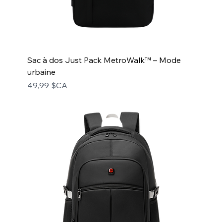
Sac à dos Just Pack MetroWalk™ – Mode
urbaine
Prix
49,99 $CA