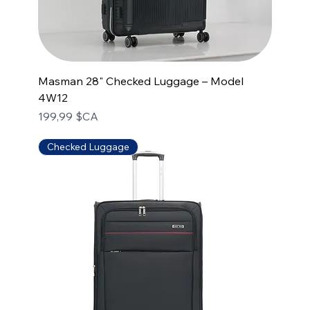
Masman 28" Checked Luggage – Model
4W12
Prix
199,99 $CA
Checked Luggage