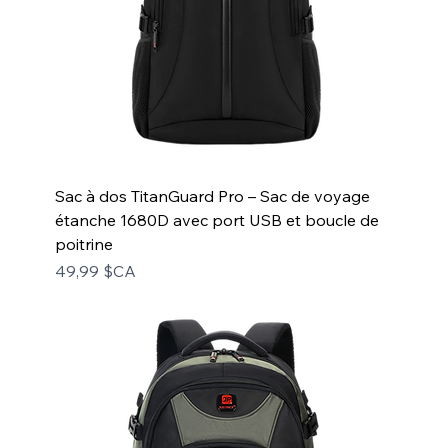
Sac à dos TitanGuard Pro – Sac de voyage
étanche 1680D avec port USB et boucle de
poitrine
Prix
49,99 $CA