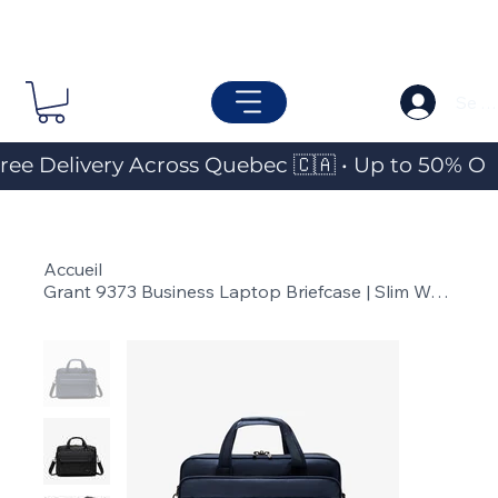
Se c
ree Delivery Across Quebec 🇨🇦 • Up to 50% OF
Accueil
>
Grant 9373 Business Laptop Briefcase | Slim Waterproof Office & Travel Bag