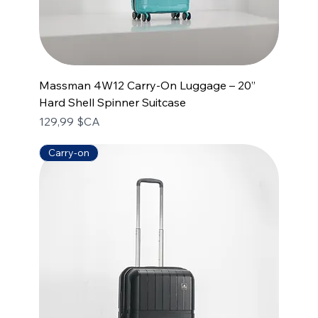
Massman 4W12 Carry-On Luggage – 20”
Hard Shell Spinner Suitcase
Prix
129,99 $CA
Carry-on