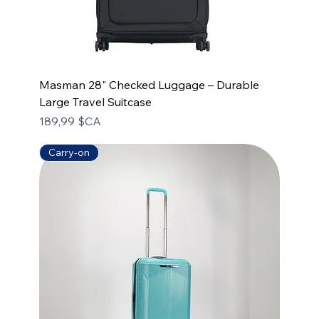
Masman 28" Checked Luggage – Durable
Large Travel Suitcase
Prix
189,99 $CA
Carry-on