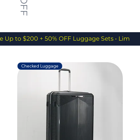
e Up to $200 + 50% OFF Luggage Sets • Limited
Checked Luggage